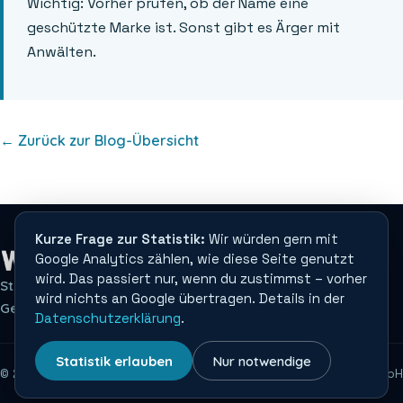
Wichtig: Vorher prüfen, ob der Name eine
geschützte Marke ist. Sonst gibt es Ärger mit
Anwälten.
← Zurück zur Blog-Übersicht
Kurze Frage zur Statistik:
Wir würden gern mit
Google Analytics zählen, wie diese Seite genutzt
wird. Das passiert nur, wenn du zustimmst – vorher
Startseite
Domaincheck
Freigewordene .de Domains
wird nichts an Google übertragen. Details in der
Gelöschte Domains
Blog
Impressum
Datenschutz
Datenschutzerklärung
.
Statistik erlauben
Nur notwendige
©
2026
whoisde.de
Webdesign Bonn
| medienplus GmbH