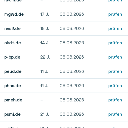
mgwd.de
17 J.
08.08.2026
prüfen
nvs2.de
19 J.
08.08.2026
prüfen
okdt.de
14 J.
08.08.2026
prüfen
p-bp.de
22 J.
08.08.2026
prüfen
peud.de
11 J.
08.08.2026
prüfen
phns.de
11 J.
08.08.2026
prüfen
pmeh.de
–
08.08.2026
prüfen
psmi.de
21 J.
08.08.2026
prüfen