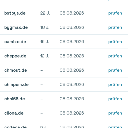
bstoys.de
22 J.
08.08.2026
prüfen
bygmax.de
18 J.
08.08.2026
prüfen
camixo.de
16 J.
08.08.2026
prüfen
cheppe.de
12 J.
08.08.2026
prüfen
chmost.de
–
08.08.2026
prüfen
chmpem.de
–
08.08.2026
prüfen
choi66.de
–
08.08.2026
prüfen
cliona.de
–
08.08.2026
prüfen
codeca.de
6 J.
08.08.2026
prüfen