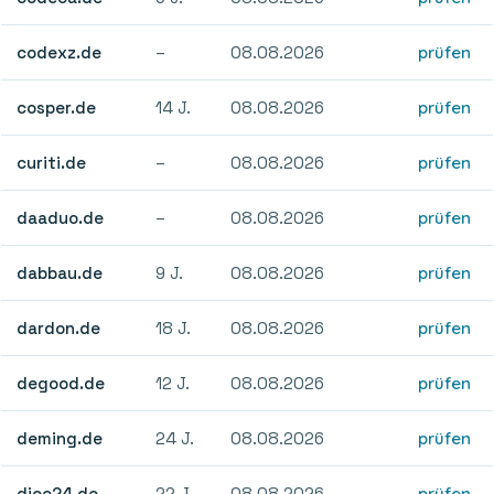
codexz.de
–
08.08.2026
prüfen
cosper.de
14 J.
08.08.2026
prüfen
curiti.de
–
08.08.2026
prüfen
daaduo.de
–
08.08.2026
prüfen
dabbau.de
9 J.
08.08.2026
prüfen
dardon.de
18 J.
08.08.2026
prüfen
degood.de
12 J.
08.08.2026
prüfen
deming.de
24 J.
08.08.2026
prüfen
dico24.de
22 J.
08.08.2026
prüfen