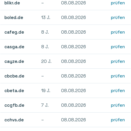
blikr.de
–
08.08.2026
prüfen
boled.de
13 J.
08.08.2026
prüfen
cafeg.de
8 J.
08.08.2026
prüfen
casga.de
8 J.
08.08.2026
prüfen
cayze.de
20 J.
08.08.2026
prüfen
cbcbe.de
–
08.08.2026
prüfen
cbeta.de
19 J.
08.08.2026
prüfen
ccgfb.de
7 J.
08.08.2026
prüfen
cchvs.de
–
08.08.2026
prüfen