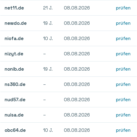
net11.de
21 J.
08.08.2026
prüfen
newdo.de
19 J.
08.08.2026
prüfen
niofa.de
10 J.
08.08.2026
prüfen
nizyt.de
–
08.08.2026
prüfen
nonib.de
19 J.
08.08.2026
prüfen
ns360.de
–
08.08.2026
prüfen
nud57.de
–
08.08.2026
prüfen
nuisa.de
–
08.08.2026
prüfen
obc64.de
10 J.
08.08.2026
prüfen