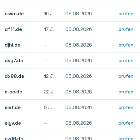
cswo.de
19 J.
08.08.2026
prüfen
df11.de
17 J.
08.08.2026
prüfen
djhi.de
–
08.08.2026
prüfen
dsg7.de
–
08.08.2026
prüfen
dx88.de
12 J.
08.08.2026
prüfen
e-bc.de
22 J.
08.08.2026
prüfen
elvf.de
5 J.
08.08.2026
prüfen
elyv.de
–
08.08.2026
prüfen
ezd6.de
–
08.08.2026
prüfen