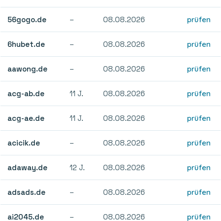
56gogo.de
–
08.08.2026
prüfen
6hubet.de
–
08.08.2026
prüfen
aawong.de
–
08.08.2026
prüfen
acg-ab.de
11 J.
08.08.2026
prüfen
acg-ae.de
11 J.
08.08.2026
prüfen
acicik.de
–
08.08.2026
prüfen
adaway.de
12 J.
08.08.2026
prüfen
adsads.de
–
08.08.2026
prüfen
ai2045.de
–
08.08.2026
prüfen