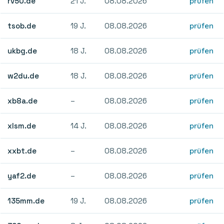
rv50.de
21 J.
08.08.2026
prüfen
tsob.de
19 J.
08.08.2026
prüfen
ukbg.de
18 J.
08.08.2026
prüfen
w2du.de
18 J.
08.08.2026
prüfen
xb8a.de
–
08.08.2026
prüfen
xlsm.de
14 J.
08.08.2026
prüfen
xxbt.de
–
08.08.2026
prüfen
yaf2.de
–
08.08.2026
prüfen
135mm.de
19 J.
08.08.2026
prüfen