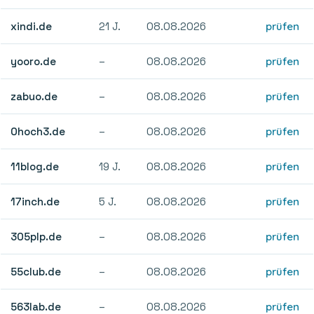
xindi.de
21 J.
08.08.2026
prüfen
yooro.de
–
08.08.2026
prüfen
zabuo.de
–
08.08.2026
prüfen
0hoch3.de
–
08.08.2026
prüfen
11blog.de
19 J.
08.08.2026
prüfen
17inch.de
5 J.
08.08.2026
prüfen
305plp.de
–
08.08.2026
prüfen
55club.de
–
08.08.2026
prüfen
563lab.de
–
08.08.2026
prüfen