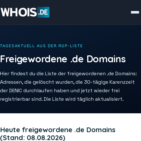
TAGESAKTUELL AUS DER RGP-LISTE
Freigewordene .de Domains
Hier findest du die Liste der freigewordenen .de Domains:
Adressen, die gelöscht wurden, die 30-tägige Karenzzeit
der DENIC durchlaufen haben und jetzt wieder frei
registrierbar sind. Die Liste wird täglich aktualisiert.
Heute freigewordene .de Domains
(Stand: 08.08.2026)