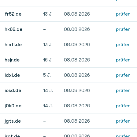
fr52.de
13 J.
08.08.2026
prüfen
hk66.de
–
08.08.2026
prüfen
hmfl.de
13 J.
08.08.2026
prüfen
hsjr.de
16 J.
08.08.2026
prüfen
idxi.de
5 J.
08.08.2026
prüfen
iosd.de
14 J.
08.08.2026
prüfen
j0k0.de
14 J.
08.08.2026
prüfen
jgts.de
–
08.08.2026
prüfen
jrot.de
–
08.08.2026
prüfen