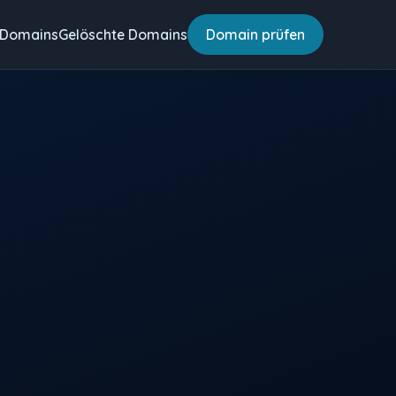
 Domains
Gelöschte Domains
Domain prüfen