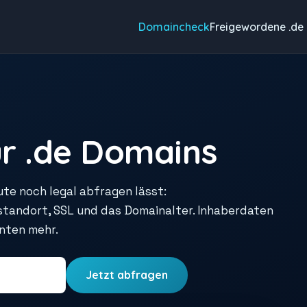
Domaincheck
Freigewordene .de
r .de Domains
ute noch legal abfragen lässt:
rstandort, SSL und das Domainalter. Inhaberdaten
unten mehr.
Jetzt abfragen