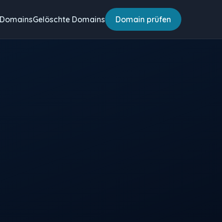
 Domains
Gelöschte Domains
Domain prüfen