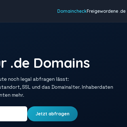
Domaincheck
Freigewordene .de
r .de Domains
ute noch legal abfragen lässt:
rstandort, SSL und das Domainalter. Inhaberdaten
unten mehr.
Jetzt abfragen