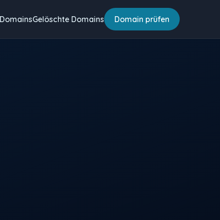
 Domains
Gelöschte Domains
Domain prüfen