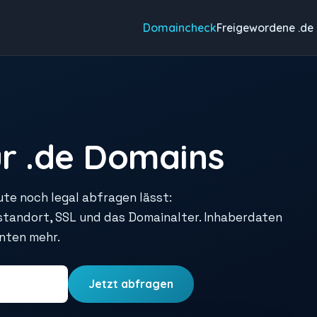
Domaincheck
Freigewordene .de
r .de Domains
ute noch legal abfragen lässt:
rstandort, SSL und das Domainalter. Inhaberdaten
unten mehr.
Jetzt abfragen