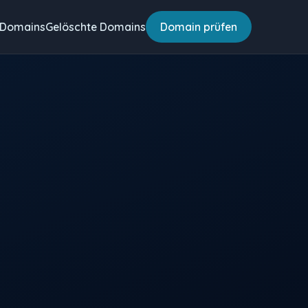
 Domains
Gelöschte Domains
Domain prüfen