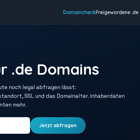
Domaincheck
Freigewordene .de
r .de Domains
ute noch legal abfragen lässt:
rstandort, SSL und das Domainalter. Inhaberdaten
unten mehr.
Jetzt abfragen