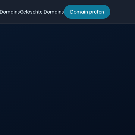
 Domains
Gelöschte Domains
Domain prüfen