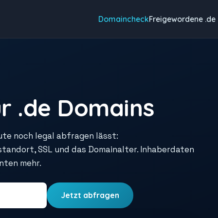
Domaincheck
Freigewordene .de
r .de Domains
ute noch legal abfragen lässt:
rstandort, SSL und das Domainalter. Inhaberdaten
unten mehr.
Jetzt abfragen