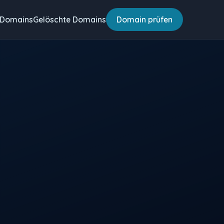
 Domains
Gelöschte Domains
Domain prüfen