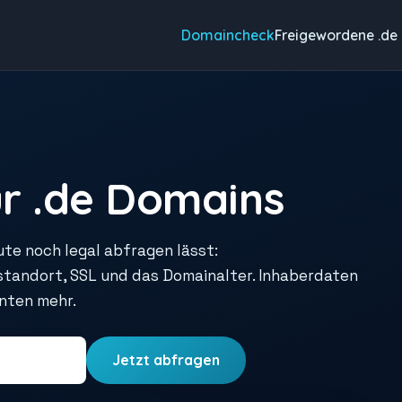
Domaincheck
Freigewordene .de
r .de Domains
ute noch legal abfragen lässt:
rstandort, SSL und das Domainalter. Inhaberdaten
unten mehr.
Jetzt abfragen