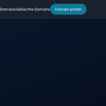
 Domains
Gelöschte Domains
Domain prüfen