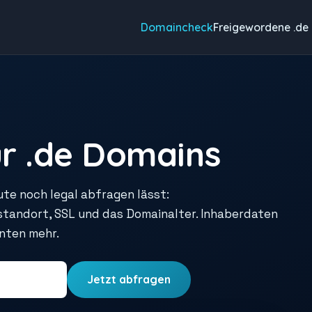
Domaincheck
Freigewordene .de
r .de Domains
ute noch legal abfragen lässt:
rstandort, SSL und das Domainalter. Inhaberdaten
unten mehr.
Jetzt abfragen