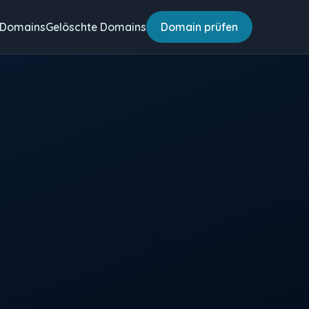
 Domains
Gelöschte Domains
Domain prüfen