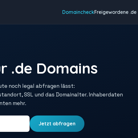
Domaincheck
Freigewordene .de
r .de Domains
ute noch legal abfragen lässt:
rstandort, SSL und das Domainalter. Inhaberdaten
unten mehr.
Jetzt abfragen