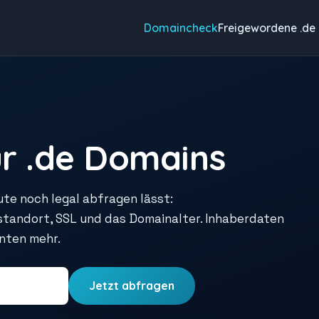
Domaincheck
Freigewordene .de
r .de Domains
ute noch legal abfragen lässt:
rstandort, SSL und das Domainalter. Inhaberdaten
unten mehr.
Jetzt abfragen