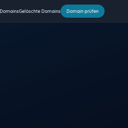
 Domains
Gelöschte Domains
Domain prüfen