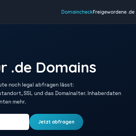
Domaincheck
Freigewordene .de
r .de Domains
ute noch legal abfragen lässt:
rstandort, SSL und das Domainalter. Inhaberdaten
unten mehr.
Jetzt abfragen