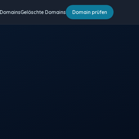
 Domains
Gelöschte Domains
Domain prüfen