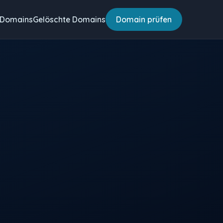
 Domains
Gelöschte Domains
Domain prüfen