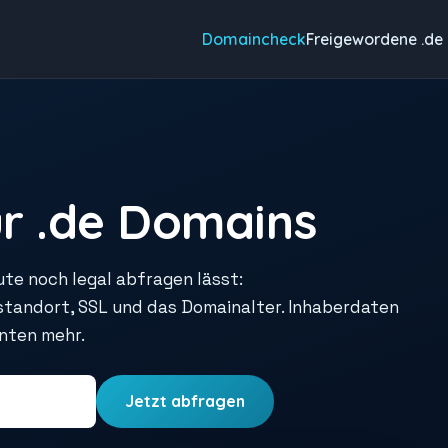
Domaincheck
Freigewordene .de
r .de Domains
ute noch legal abfragen lässt:
rstandort, SSL und das Domainalter. Inhaberdaten
unten mehr.
Jetzt abfragen